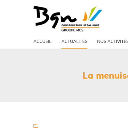
10 rue Jacques Cartier
79260 La Crèche
05 49 24 00 13
ACCUEIL
ACTUALITÉS
NOS ACTIVITÉ
La menuise
